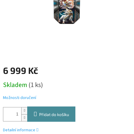
6 999 Kč
Měrná
Skladem
(1 ks)
cena:
Možnosti doručení
Přidat do košíku
Detailní informace