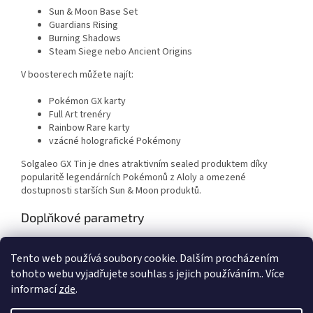
Sun & Moon Base Set
Guardians Rising
Burning Shadows
Steam Siege nebo Ancient Origins
V boosterech můžete najít:
Pokémon GX karty
Full Art trenéry
Rainbow Rare karty
vzácné holografické Pokémony
Solgaleo GX Tin je dnes atraktivním sealed produktem díky
popularitě legendárních Pokémonů z Aloly a omezené
dostupnosti starších Sun & Moon produktů.
Doplňkové parametry
Kategorie
:
Pokémon
Tento web používá soubory cookie. Dalším procházením
Záruka
:
2 roky
tohoto webu vyjadřujete souhlas s jejich používáním.. Více
informací
zde
.
Z