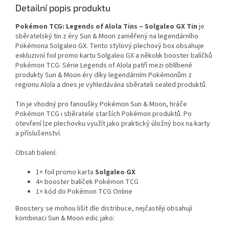
Detailní popis produktu
Pokémon TCG: Legends of Alola Tins – Solgaleo GX Tin
je
sběratelský tin z éry Sun & Moon zaměřený na legendárního
Pokémona Solgaleo GX. Tento stylový plechový box obsahuje
exkluzivní foil promo kartu Solgaleo GX a několik booster balíčků
Pokémon TCG. Série Legends of Alola patří mezi oblíbené
produkty Sun & Moon éry díky legendárním Pokémonům z
regionu Alola a dnes je vyhledávána sběrateli sealed produktů.
Tin je vhodný pro fanoušky Pokémon Sun & Moon, hráče
Pokémon TCG i sběratele starších Pokémon produktů. Po
otevření lze plechovku využít jako praktický úložný box na karty
a příslušenství.
Obsah balení:
1× foil promo karta
Solgaleo GX
4× booster balíček Pokémon TCG
1× kód do Pokémon TCG Online
Boostery se mohou lišit dle distribuce, nejčastěji obsahují
kombinaci Sun & Moon edic jako: