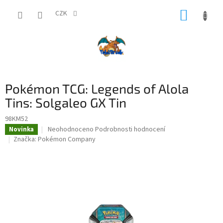
Přejít
NÁKUP
na
CZK
obsah
KOŠÍK
Pokémon TCG: Legends of Alola
Tins: Solgaleo GX Tin
98KM52
Průměrné
Neohodnoceno
Podrobnosti hodnocení
Novinka
hodnocení
Značka:
Pokémon Company
produktu
je
0,0
z
5
hvězdiček.