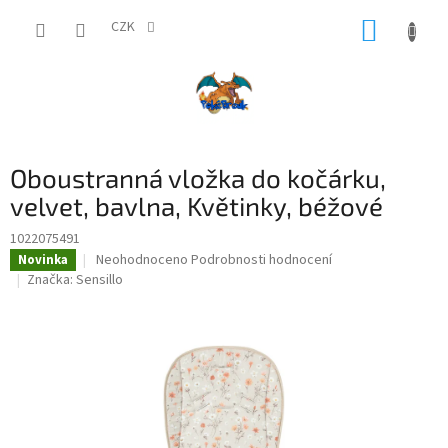
Přejít
NÁKUP
na
CZK
obsah
KOŠÍK
Oboustranná vložka do kočárku,
velvet, bavlna, Květinky, béžové
1022075491
Průměrné
Neohodnoceno
Podrobnosti hodnocení
Novinka
hodnocení
Značka:
Sensillo
produktu
je
0,0
z
5
hvězdiček.