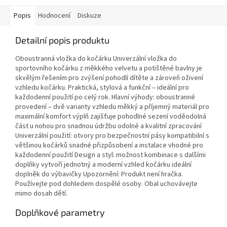
Popis
Hodnocení
Diskuze
Detailní popis produktu
Oboustranná vložka do kočárku Univerzální vložka do
sportovního kočárku z měkkého velvetu a potištěné bavlny je
skvělým řešením pro zvýšení pohodlí dítěte a zároveň oživení
vzhledu kočárku. Praktická, stylová a funkční – ideální pro
každodenní použití po celý rok. Hlavní výhody: oboustranné
provedení – dvě varianty vzhledu měkký a příjemný materiál pro
maximální komfort výplň zajišťuje pohodlné sezení voděodolná
část u nohou pro snadnou údržbu odolné a kvalitní zpracování
Univerzální použití: otvory pro bezpečnostní pásy kompatibilní s
většinou kočárků snadné přizpůsobení a instalace vhodné pro
každodenní použití Design a styl: možnost kombinace s dalšími
doplňky vytvoří jednotný a moderní vzhled kočárku ideální
doplněk do výbavičky Upozornění: Produkt není hračka.
Používejte pod dohledem dospělé osoby. Obal uchovávejte
mimo dosah dětí.
Doplňkové parametry