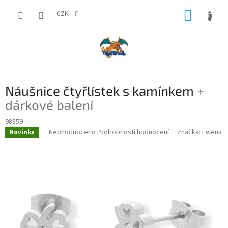
Přejít
NÁKUP
na
CZK
obsah
KOŠÍK
Náušnice čtyřlístek s kamínkem
+
dárkové balení
98859
Průměrné
Neohodnoceno
Podrobnosti hodnocení
Značka:
Ewena
Novinka
hodnocení
produktu
je
0,0
z
5
hvězdiček.