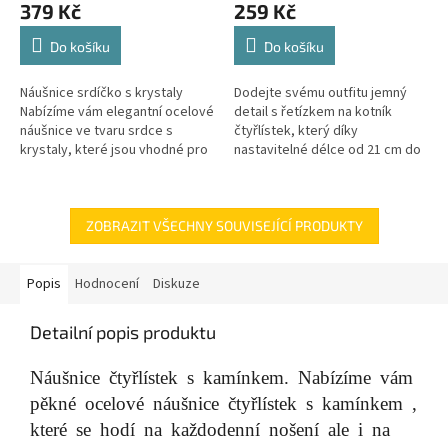
379 Kč
259 Kč
Do košíku
Do košíku
Náušnice srdíčko s krystaly
Dodejte svému outfitu jemný
Nabízíme vám elegantní ocelové
detail s řetízkem na kotník
náušnice ve tvaru srdce s
čtyřlístek, který díky
krystaly, které jsou vhodné pro
nastavitelné délce od 21 cm do
každodenní nošení i
26 cm perfektně padne každé
společenské události. Rozměr
ženě. Chirurgická ocel
srdíčka je...
zajišťuje...
ZOBRAZIT VŠECHNY SOUVISEJÍCÍ PRODUKTY
Popis
Hodnocení
Diskuze
Detailní popis produktu
Náušnice čtyřlístek s kamínkem.
Nabízíme vám
pěkné ocelové náušnice čtyřlístek s kamínkem ,
které se hodí na každodenní nošení ale i na