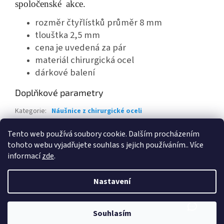
spoločenské akce.
rozměr čtyřlístků průměr 8 mm
tlouštka 2,5 mm
cena je uvedená za pár
materiál chirurgická ocel
dárkové balení
Doplňkové parametry
Kategorie
:
Náušnice z chirurgické oceli
Záruka
:
2 roky
Tento web používá soubory cookie. Dalším procházením
EAN
:
8594214692776
tohoto webu vyjadřujete souhlas s jejich používáním.. Více
informací
zde
.
Z
á
Nastavení
Vytvořil Shoptet
p
a
t
Souhlasím
Copyright 2026
PokéBreak
. Všechna práva vyhrazena.
í