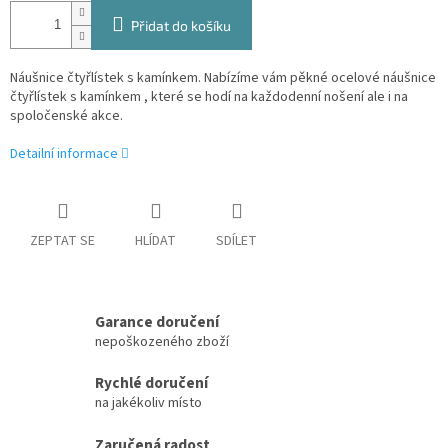
Přidat do košíku
Náušnice čtyřlístek s kamínkem.
Nabízíme vám pěkné ocelové náušnice
čtyřlístek s kamínkem , které se hodí na každodenní nošení ale i na
spoločenské akce.
Detailní informace
ZEPTAT SE
HLÍDAT
SDÍLET
Garance doručení
nepoškozeného zboží
Rychlé doručení
na jakékoliv místo
Zaručená radost