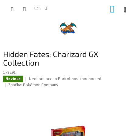
Přejít
NÁKUP
na
CZK
obsah
KOŠÍK
Hidden Fates: Charizard GX
Collection
178291
Průměrné
Neohodnoceno
Podrobnosti hodnocení
Novinka
hodnocení
Značka:
Pokémon Company
produktu
je
0,0
z
5
hvězdiček.