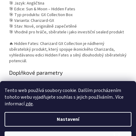
🎯 Jazyk: Angličtina
🎯 Edice: Sun & Moon – Hidden Fates
🎯 Typ produktu: GX Collection Box
🎯 Varianta: Charizard-GX
🎯 Stav: Nové, originálně zapečetěné
🎯 Vhodné pro hráče, sběratele i jako investiční sealed produkt
🔥 Hidden Fates: Charizard GX Collection je nádherný
sběratelský produkt, který spojuje ikonického Charizarda,
vyhledávanou edici Hidden Fates a silný dlouhodobý sběratelský
potenciál.
Doplňkové parametry
Kategorie
:
Pokémon
Tento web používá soubory cookie. Dalším procházením
Záruka
:
2 roky
tohoto webu vyjadřujete souhlas s jejich používáním.. Více
informací
zde
.
Z
á
Nastavení
Vytvořil Shoptet
p
a
t