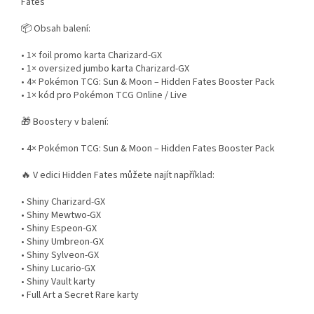
Fates
📦 Obsah balení:
• 1× foil promo karta Charizard-GX
• 1× oversized jumbo karta Charizard-GX
• 4× Pokémon TCG: Sun & Moon – Hidden Fates Booster Pack
• 1× kód pro Pokémon TCG Online / Live
🎁 Boostery v balení:
• 4× Pokémon TCG: Sun & Moon – Hidden Fates Booster Pack
🔥 V edici Hidden Fates můžete najít například:
• Shiny Charizard-GX
• Shiny Mewtwo-GX
• Shiny Espeon-GX
• Shiny Umbreon-GX
• Shiny Sylveon-GX
• Shiny Lucario-GX
• Shiny Vault karty
• Full Art a Secret Rare karty