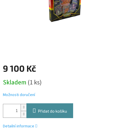
9 100 Kč
Měrná
Skladem
(1 ks)
cena:
Možnosti doručení
Přidat do košíku
Detailní informace