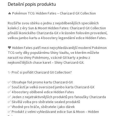
Detailní popis produktu
🔥 Pokémon TCG: Hidden Fates – Charizard GX Collection
Rozšiřte svou sbírku o jednu z nejoblíbenějších speciálních
kolekcí z éry Sun & Moon! Hidden Fates: Charizard GX Collection
přináší ikonického Charizarda-GX v krásném foilovém provedení,
velkou jumbo kartu a 4 boostery legendární edice Hidden Fates.
🧡 Hidden Fates patří mezi nejvyhledávanější moderní Pokémon
TCG sety díky populárnímu Shiny Vaultu, ve kterém můžete
narazit na shiny Pokémony, vzácné GX karty a jednu z
nejikoničtějších chase karet – Shiny Charizard-GX.
✨ Proč si pořídit Charizard GX Collection?
✅ Obsahuje foil promo kartu Charizard-GX
✅ Součástí je velká oversized jumbo karta Charizard-GX
✅ 4 boostery oblíbené edice Hidden Fates
✅ Jeden z nejatraktivnějších produktů pro fanoušky Charizarda
✅ Skvělá volba pro sběratele sealed produktů
✅ Vhodné pro hráče, sběratele i jako dárek
✅ Produkt z velmi vyhledávané edice Sun & Moon – Hidden