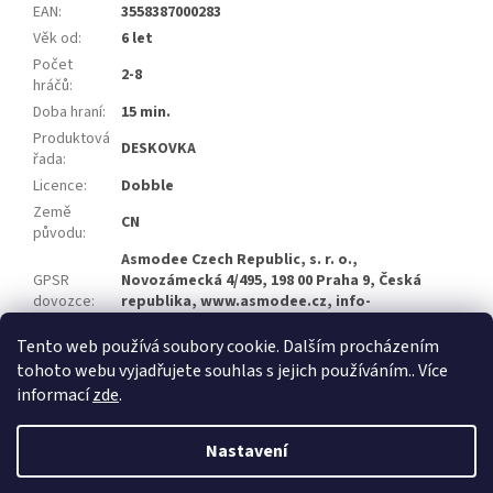
EAN
:
3558387000283
Věk od
:
6 let
Počet
2-8
hráčů
:
Doba hraní
:
15 min.
Produktová
DESKOVKA
řada
:
Licence
:
Dobble
Země
CN
původu
:
Asmodee Czech Republic, s. r. o.,
GPSR
Novozámecká 4/495, 198 00 Praha 9, Česká
dovozce
:
republika, www.asmodee.cz, info-
cz@asmodee.com
Tento web používá soubory cookie. Dalším procházením
Položka byla vyprodána…
tohoto webu vyjadřujete souhlas s jejich používáním.. Více
informací
zde
.
Z
á
Nastavení
Vytvořil Shoptet
p
a