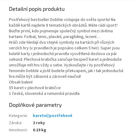
Detailní popis produktu
Postřehový bestseller Dobble vstupuje do světa sportu! Na
každé kartě najdete 8 tematických obrázků. Máte rádi sport?
Buďte první, kdo pojmenuje společný symbol mezi dvěma
kartami. Fotbal, tenis, plavání, paragliding, lezení…
Hráči zde hledají dva stejné symboly na kartách při různých
verzích hry (v pravidlech je popsáno celkem 5 her). Super jsou
kulaté karty i jednoduchá pravidla vysvětlená doslova za pár
sekund. Plechová krabička zaručuje bezpečí karet a jednoduše
umožňuje mít hru vždy u sebe. Vyzkoušejte i Vy postřehový
fenomén Dobble a jistě budete překvapeni, jak i tak jednoduchá
hra může být zábavná a zároveň naučná!
Obsah balení:
55 karet v plechové krabičce
1 česká, slovenská a rumunská pravidla
Doplňkové parametry
Kategorie
:
karetní/postřehové
Záruka
:
2 roky
Hmotnost
:
0.19 kg