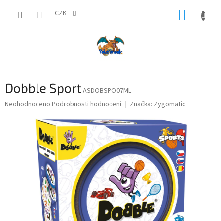
Přejít
NÁKUP
na
CZK
obsah
KOŠÍK
Dobble Sport
ASDOBSPO07ML
Průměrné
Neohodnoceno
Podrobnosti hodnocení
Značka:
Zygomatic
hodnocení
produktu
je
0,0
z
5
hvězdiček.