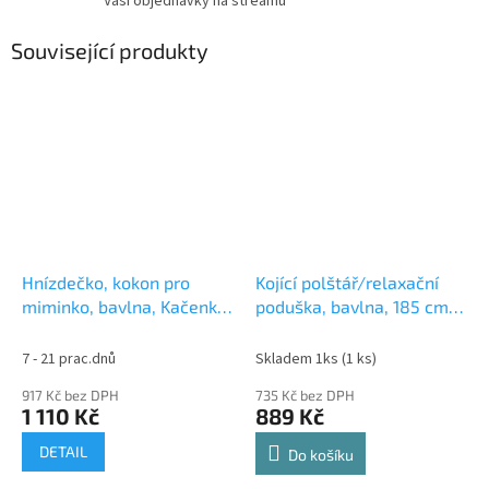
Vaší objednávky na streamu
Související produkty
Hnízdečko, kokon pro
Kojící polštář/relaxační
miminko, bavlna, Kačenky
poduška, bavlna, 185 cm,
- bílá, pudrově růžová
Kačenky - bílá, pudrově
růžová
7 - 21 prac.dnů
Skladem 1ks
(1 ks)
917 Kč bez DPH
735 Kč bez DPH
1 110 Kč
889 Kč
DETAIL
Do košíku