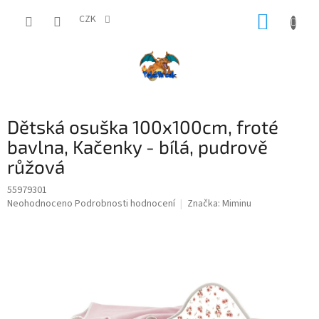
Přejít
NÁKUP
na
CZK
obsah
KOŠÍK
Dětská osuška 100x100cm, froté
bavlna, Kačenky - bílá, pudrově
růžová
55979301
Průměrné
Neohodnoceno
Podrobnosti hodnocení
Značka:
Miminu
hodnocení
produktu
je
0,0
z
5
hvězdiček.