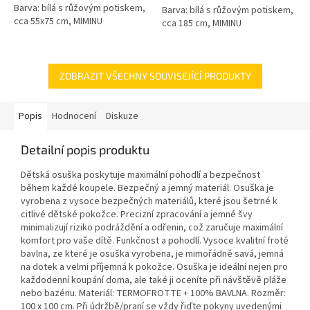
Barva: bílá s růžovým potiskem,
Barva: bílá s růžovým potiskem,
cca 55x75 cm, MIMINU
cca 185 cm, MIMINU
ZOBRAZIT VŠECHNY SOUVISEJÍCÍ PRODUKTY
Popis
Hodnocení
Diskuze
Detailní popis produktu
Dětská osuška poskytuje maximální pohodlí a bezpečnost
během každé koupele. Bezpečný a jemný materiál. Osuška je
vyrobena z vysoce bezpečných materiálů, které jsou šetrné k
citlivé dětské pokožce. Precizní zpracování a jemné švy
minimalizují riziko podráždění a odřenin, což zaručuje maximální
komfort pro vaše dítě. Funkčnost a pohodlí. Vysoce kvalitní froté
bavlna, ze které je osuška vyrobena, je mimořádně savá, jemná
na dotek a velmi příjemná k pokožce. Osuška je ideální nejen pro
každodenní koupání doma, ale také ji oceníte při návštěvě pláže
nebo bazénu. Materiál: TERMOFROTTE + 100% BAVLNA. Rozměr:
100 x 100 cm. Při údržbě/praní se vždy řiďte pokyny uvedenými