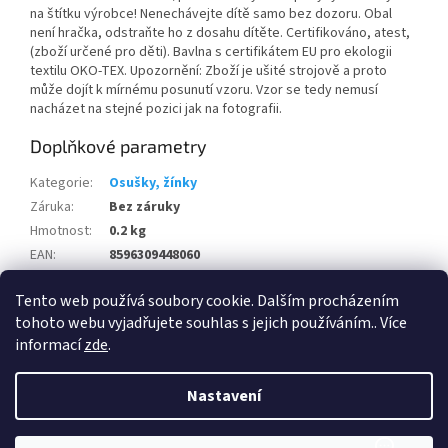
na štítku výrobce! Nenechávejte dítě samo bez dozoru. Obal
není hračka, odstraňte ho z dosahu dítěte. Certifikováno, atest,
(zboží určené pro děti). Bavlna s certifikátem EU pro ekologii
textilu OKO-TEX. Upozornění: Zboží je ušité strojově a proto
může dojít k mírnému posunutí vzoru. Vzor se tedy nemusí
nacházet na stejné pozici jak na fotografii.
Doplňkové parametry
Kategorie
:
Osušky, žínky
Záruka
:
Bez záruky
Hmotnost
:
0.2 kg
EAN
:
8596309448060
Rozměry 2
:
100 x 100
Tento web používá soubory cookie. Dalším procházením
Položka byla vyprodána…
tohoto webu vyjadřujete souhlas s jejich používáním.. Více
informací
zde
.
Z
á
Nastavení
Vytvořil Shoptet
p
a