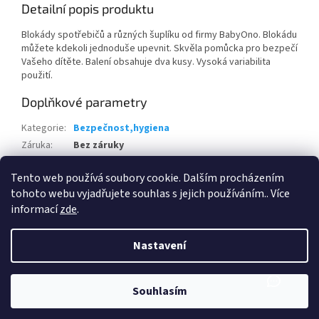
Detailní popis produktu
Blokády spotřebičů a různých šuplíku od firmy BabyOno. Blokádu
můžete kdekoli jednoduše upevnit. Skvěla pomůcka pro bezpečí
Vašeho dítěte. Balení obsahuje dva kusy. Vysoká variabilita
použití.
Doplňkové parametry
Kategorie
:
Bezpečnost,hygiena
Záruka
:
Bez záruky
Hmotnost
:
0.065 kg
Tento web používá soubory cookie. Dalším procházením
EAN
:
5901435400678
tohoto webu vyjadřujete souhlas s jejich používáním.. Více
informací
zde
.
Z
á
Nastavení
Vytvořil Shoptet
p
a
t
Souhlasím
Copyright 2026
PokéBreak
. Všechna práva vyhrazena.
í