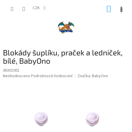
Přejít
NÁKUP
na
CZK
obsah
KOŠÍK
Blokády šuplíku, praček a ledniček,
bílé, BabyOno
06301001
Průměrné
Neohodnoceno
Podrobnosti hodnocení
Značka:
BabyOno
hodnocení
produktu
je
0,0
z
5
hvězdiček.