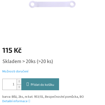
115 Kč
Měrná
Skladem > 20ks
(>20 ks)
cena:
Možnosti doručení
Přidat do košíku
barva: Bílá, 2ks, nr.kat. 953/01, Bezpečnostní pomůcka, BO
Detailní informace