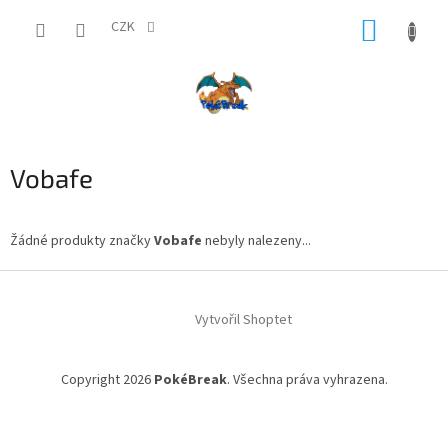
Přejít
NÁKUP
na
CZK
obsah
KOŠÍK
Vobafe
Žádné produkty značky
Vobafe
nebyly nalezeny...
Z
á
Vytvořil Shoptet
p
a
t
Copyright 2026
PokéBreak
. Všechna práva vyhrazena.
í