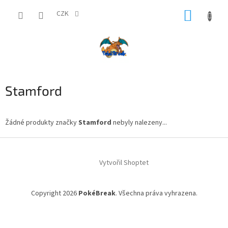
Přejít
NÁKUP
na
CZK
obsah
KOŠÍK
Stamford
Žádné produkty značky
Stamford
nebyly nalezeny...
Z
á
Vytvořil Shoptet
p
a
t
Copyright 2026
PokéBreak
. Všechna práva vyhrazena.
í