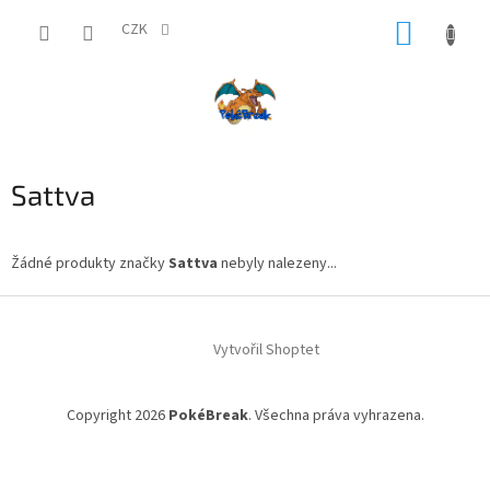
Přejít
NÁKUP
na
CZK
obsah
KOŠÍK
Sattva
Žádné produkty značky
Sattva
nebyly nalezeny...
Z
á
Vytvořil Shoptet
p
a
t
Copyright 2026
PokéBreak
. Všechna práva vyhrazena.
í