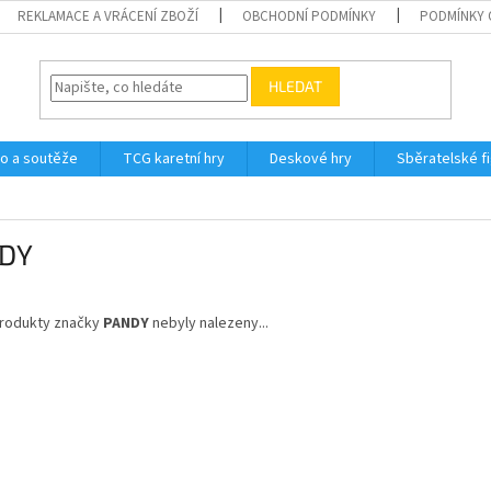
REKLAMACE A VRÁCENÍ ZBOŽÍ
OBCHODNÍ PODMÍNKY
PODMÍNKY 
HLEDAT
o a soutěže
TCG karetní hry
Deskové hry
Sběratelské f
DY
rodukty značky
PANDY
nebyly nalezeny...