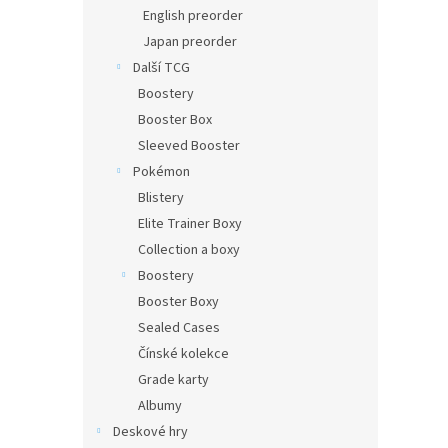
n
English preorder
e
Japan preorder
l
Další TCG
Boostery
Booster Box
Sleeved Booster
Pokémon
Blistery
Elite Trainer Boxy
Collection a boxy
Boostery
Booster Boxy
Sealed Cases
Čínské kolekce
Grade karty
Albumy
Deskové hry