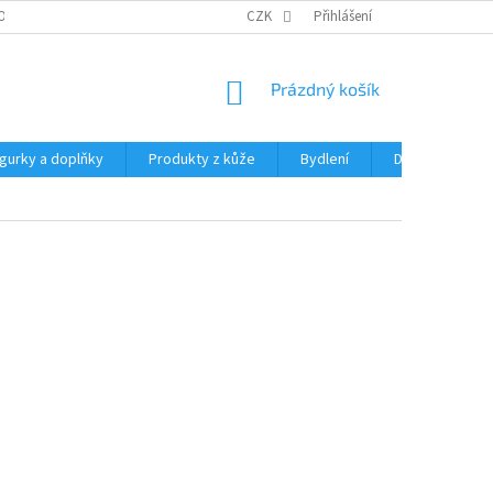
OCHRANY OSOBNÍCH ÚDAJŮ
CZK
Přihlášení
NÁKUPNÍ
Prázdný košík
KOŠÍK
igurky a doplňky
Produkty z kůže
Bydlení
Domácnost