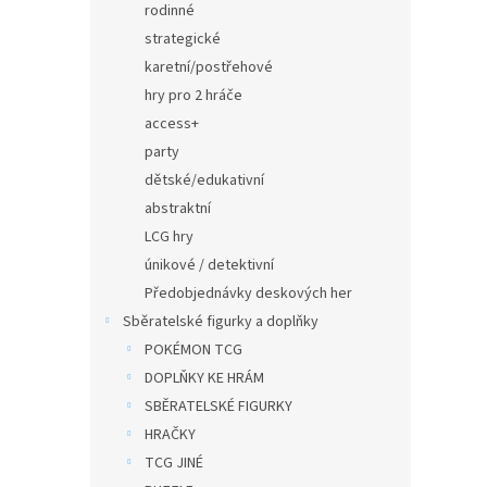
rodinné
strategické
karetní/postřehové
hry pro 2 hráče
access+
party
dětské/edukativní
abstraktní
LCG hry
únikové / detektivní
Předobjednávky deskových her
Sběratelské figurky a doplňky
POKÉMON TCG
DOPLŇKY KE HRÁM
SBĚRATELSKÉ FIGURKY
HRAČKY
TCG JINÉ