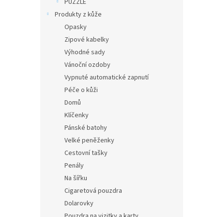
PUZZLE
Produkty z kůže
Opasky
Zipové kabelky
Výhodné sady
Vánoční ozdoby
Vypnuté automatické zapnutí
Péče o kůži
Domů
Klíčenky
Pánské batohy
Velké peněženky
Cestovní tašky
Penály
Na šířku
Cigaretová pouzdra
Dolarovky
Pouzdra na vizitky a karty