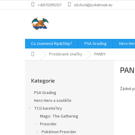
Přejít
+420702991927
obchod@pokebreak.eu
na
obsah
Co znamená Rip&Ship?
PSA Grading
Hero Her
Domů
Prodávané značky
PANDY
P
PAN
o
Přeskočit
s
Kategorie
kategorie
t
Žádné p
r
PSA Grading
a
Hero Hero a soutěže
n
TCG karetní hry
n
í
Magic: The Gathering
p
Preorder
a
Pokémon Preorder