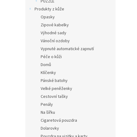
PUZZLE
Produkty z kůže
Opasky
Zipové kabelky
Výhodné sady
Vánoční ozdoby
Vypnuté automatické zapnutí
Péče o kůži
Domů
Klíčenky
Pánské batohy
Velké peněženky
Cestovní tašky
Penály
Na šířku
Cigaretová pouzdra
Dolarovky
Pouzdra na vizitky a karty