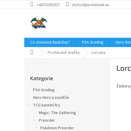
Přejít
+420702991927
obchod@pokebreak.eu
na
obsah
Co znamená Rip&Ship?
PSA Grading
Hero Her
Domů
Prodávané značky
Lorcana
P
Lor
o
Přeskočit
s
Kategorie
kategorie
t
Žádné p
r
PSA Grading
a
Hero Hero a soutěže
n
TCG karetní hry
n
í
Magic: The Gathering
p
Preorder
a
Pokémon Preorder