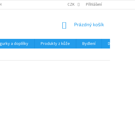
HRANY OSOBNÍCH ÚDAJŮ
CZK
Přihlášení
NÁKUPNÍ
Prázdný košík
KOŠÍK
igurky a doplňky
Produkty z kůže
Bydlení
Domácnost