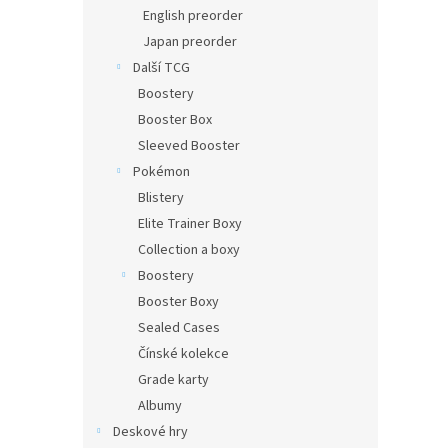
n
English preorder
e
Japan preorder
l
Další TCG
Boostery
Booster Box
Sleeved Booster
Pokémon
Blistery
Elite Trainer Boxy
Collection a boxy
Boostery
Booster Boxy
Sealed Cases
Čínské kolekce
Grade karty
Albumy
Deskové hry