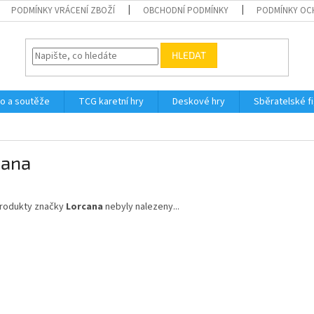
PODMÍNKY VRÁCENÍ ZBOŽÍ
OBCHODNÍ PODMÍNKY
PODMÍNKY OC
HLEDAT
o a soutěže
TCG karetní hry
Deskové hry
Sběratelské f
cana
rodukty značky
Lorcana
nebyly nalezeny...