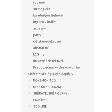
rodinné
strategické
karetní/postřehové
hry pro 2 hráče
access+
party
dětské/edukativní
abstraktní
LCG hry
únikové / detektivní
Předobjednávky deskových her
Sběratelské figurky a doplňky
POKÉMON TCG
DOPLŇKY KE HRÁM
SBĚRATELSKÉ FIGURKY
HRAČKY
TCG JINÉ