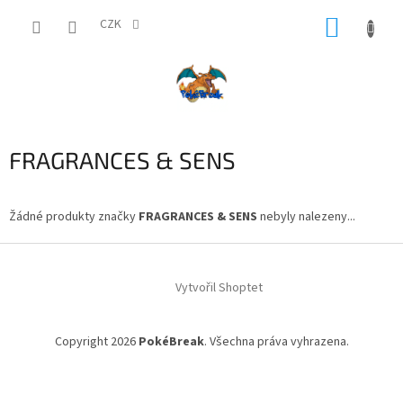
Přejít
NÁKUP
na
CZK
obsah
KOŠÍK
FRAGRANCES & SENS
Žádné produkty značky
FRAGRANCES & SENS
nebyly nalezeny...
Z
á
Vytvořil Shoptet
p
a
t
Copyright 2026
PokéBreak
. Všechna práva vyhrazena.
í