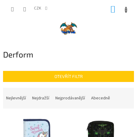
Přejít
NÁKUP
na
CZK
obsah
KOŠÍK
Derform
OTEVŘÍT FILTR
Ř
a
Nejlevnější
Nejdražší
Nejprodávanější
Abecedně
z
e
V
n
ý
í
p
p