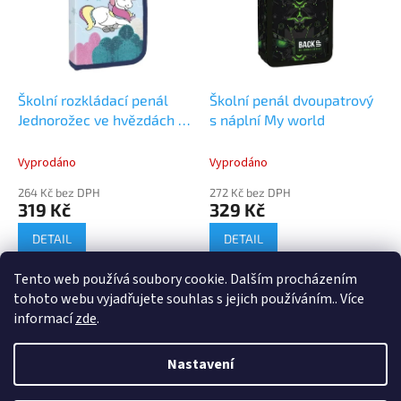
i
r
s
o
p
d
r
u
o
k
d
t
Školní rozkládací penál
Školní penál dvoupatrový
u
ů
Jednorožec ve hvězdách s
s náplní My world
k
náplní
t
Vyprodáno
Vyprodáno
ů
264 Kč bez DPH
272 Kč bez DPH
319 Kč
329 Kč
DETAIL
DETAIL
Tento web používá soubory cookie. Dalším procházením
2
položek celkem
O
tohoto webu vyjadřujete souhlas s jejich používáním.. Více
v
informací
zde
.
l
Z
á
á
Nastavení
d
Vytvořil Shoptet
p
a
a
c