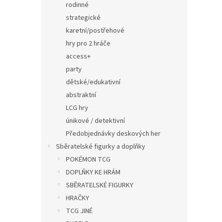
rodinné
strategické
karetní/postřehové
hry pro 2 hráče
access+
party
dětské/edukativní
abstraktní
LCG hry
únikové / detektivní
Předobjednávky deskových her
Sběratelské figurky a doplňky
POKÉMON TCG
DOPLŇKY KE HRÁM
SBĚRATELSKÉ FIGURKY
HRAČKY
TCG JINÉ