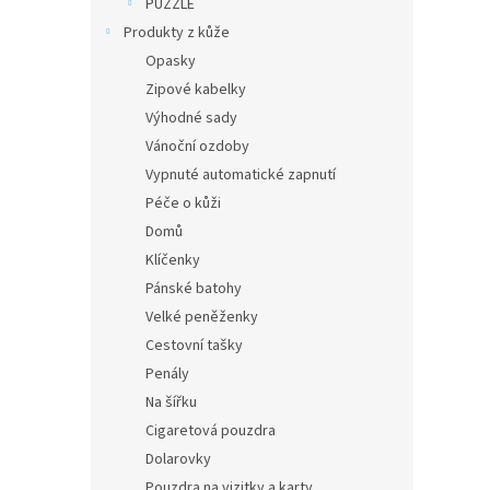
PUZZLE
Produkty z kůže
Opasky
Zipové kabelky
Výhodné sady
Vánoční ozdoby
Vypnuté automatické zapnutí
Péče o kůži
Domů
Klíčenky
Pánské batohy
Velké peněženky
Cestovní tašky
Penály
Na šířku
Cigaretová pouzdra
Dolarovky
Pouzdra na vizitky a karty