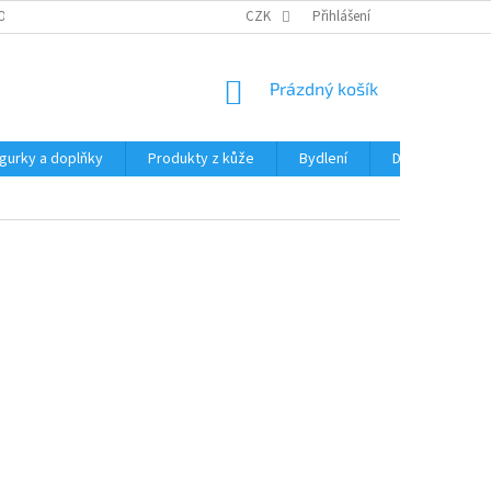
OCHRANY OSOBNÍCH ÚDAJŮ
CZK
Přihlášení
NÁKUPNÍ
Prázdný košík
KOŠÍK
igurky a doplňky
Produkty z kůže
Bydlení
Domácnost