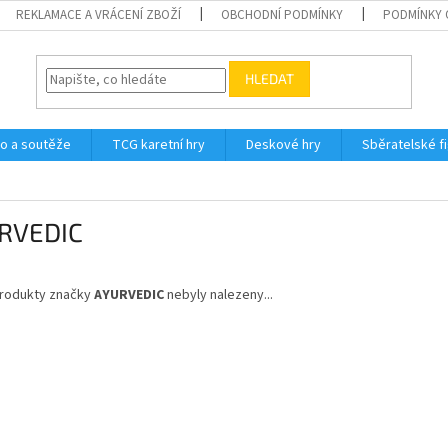
REKLAMACE A VRÁCENÍ ZBOŽÍ
OBCHODNÍ PODMÍNKY
PODMÍNKY 
HLEDAT
o a soutěže
TCG karetní hry
Deskové hry
Sběratelské f
RVEDIC
rodukty značky
AYURVEDIC
nebyly nalezeny...