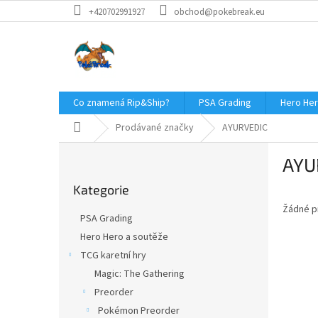
Přejít
+420702991927
obchod@pokebreak.eu
na
obsah
Co znamená Rip&Ship?
PSA Grading
Hero Her
Domů
Prodávané značky
AYURVEDIC
P
AYU
o
Přeskočit
s
Kategorie
kategorie
t
Žádné p
r
PSA Grading
a
Hero Hero a soutěže
n
TCG karetní hry
n
í
Magic: The Gathering
p
Preorder
a
Pokémon Preorder