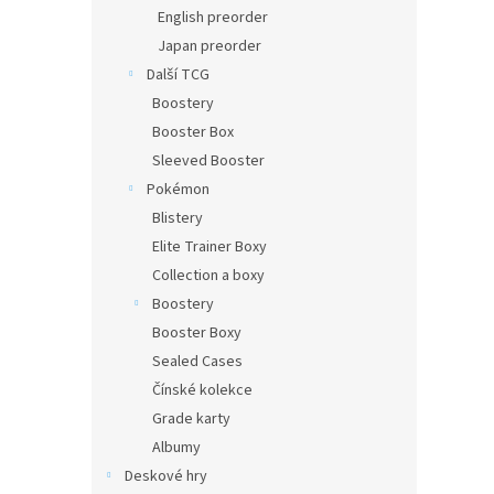
n
English preorder
e
Japan preorder
l
Další TCG
Boostery
Booster Box
Sleeved Booster
Pokémon
Blistery
Elite Trainer Boxy
Collection a boxy
Boostery
Booster Boxy
Sealed Cases
Čínské kolekce
Grade karty
Albumy
Deskové hry