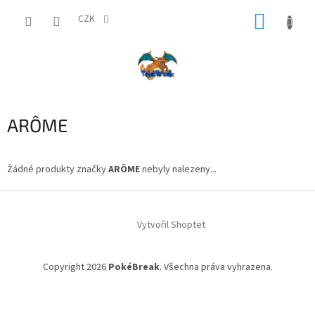
Přejít
NÁKUP
na
CZK
obsah
KOŠÍK
ARÔME
Žádné produkty značky
ARÔME
nebyly nalezeny...
Z
á
Vytvořil Shoptet
p
a
t
Copyright 2026
PokéBreak
. Všechna práva vyhrazena.
í