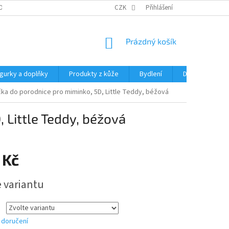
OCHRANY OSOBNÍCH ÚDAJŮ
CZK
Přihlášení
NÁKUPNÍ
Prázdný košík
KOŠÍK
igurky a doplňky
Produkty z kůže
Bydlení
Domácnost
ka do porodnice pro miminko, 5D, Little Teddy, béžová
 Little Teddy, béžová
 Kč
e variantu
 doručení