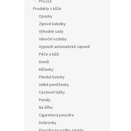
PUZZLE
Produkty z kůže
Opasky
Zipové kabelky
Výhodné sady
Vánoční ozdoby
Vypnuté automatické zapnutí
Péče o kůži
Domů
Klíčenky
Pánské batohy
Velké peněženky
Cestovní tašky
Penály
Na šířku
Cigaretová pouzdra
Dolarovky
Pouzdra na vizitky a karty