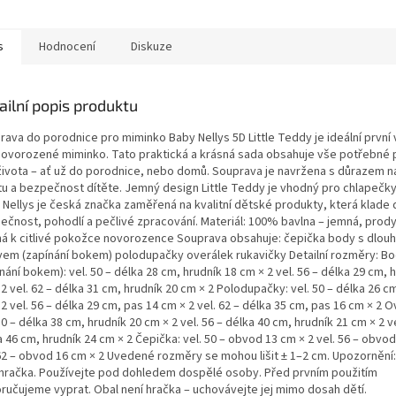
s
Hodnocení
Diskuze
ailní popis produktu
rava do porodnice pro miminko Baby Nellys 5D Little Teddy je ideální první
novorozené miminko. Tato praktická a krásná sada obsahuje vše potřebné p
života – ať už do porodnice, nebo domů. Souprava je navržena s důrazem n
tu a bezpečnost dítěte. Jemný design Little Teddy je vhodný pro chlapečky 
 Nellys je česká značka zaměřená na kvalitní dětské produkty, která klade 
ečnost, pohodlí a pečlivé zpracování. Materiál: 100% bavlna – jemná, prod
ná k citlivé pokožce novorozence Souprava obsahuje: čepička body s dlou
vem (zapínání bokem) polodupačky overálek rukavičky Detailní rozměry: B
nání bokem): vel. 50 – délka 28 cm, hrudník 18 cm × 2 vel. 56 – délka 29 cm, 
2 vel. 62 – délka 31 cm, hrudník 20 cm × 2 Polodupačky: vel. 50 – délka 26 c
2 vel. 56 – délka 29 cm, pas 14 cm × 2 vel. 62 – délka 35 cm, pas 16 cm × 2 O
50 – délka 38 cm, hrudník 20 cm × 2 vel. 56 – délka 40 cm, hrudník 21 cm × 2 ve
 46 cm, hrudník 24 cm × 2 Čepička: vel. 50 – obvod 13 cm × 2 vel. 56 – obvod
 62 – obvod 16 cm × 2 Uvedené rozměry se mohou lišit ± 1–2 cm. Upozornění
 hračka. Používejte pod dohledem dospělé osoby. Před prvním použitím
ručujeme vyprat. Obal není hračka – uchovávejte jej mimo dosah dětí.