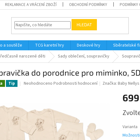
REKLAMACE A VRÁCENÍ ZBOŽÍ
OBCHODNÍ PODMÍNKY
PODMÍNKY 
HLEDAT
o a soutěže
TCG karetní hry
Deskové hry
Sběratelské f
ředčasně narozené děti
Sady oblečení, soupravičky
Soupravič
ravička do porodnice pro miminko, 5D,
Průměrné
Neohodnoceno
Podrobnosti hodnocení
Značka:
Baby Nellys
ka
Tip
hodnocení
produktu
699
je
0,0
Měrná
Zvolt
z
cena:
5
hvězdiček.
Varianta
Možnosti