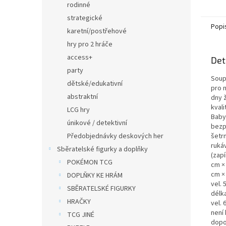
rodinné
strategické
Popi
karetní/postřehové
hry pro 2 hráče
access+
Det
party
Soup
dětské/edukativní
pro 
abstraktní
dny 
kvali
LCG hry
Baby
únikové / detektivní
bezp
Předobjednávky deskových her
šetr
ruká
Sběratelské figurky a doplňky
(zapí
POKÉMON TCG
cm × 
cm × 
DOPLŇKY KE HRÁM
vel. 
SBĚRATELSKÉ FIGURKY
délka
HRAČKY
vel.
není
TCG JINÉ
dopo