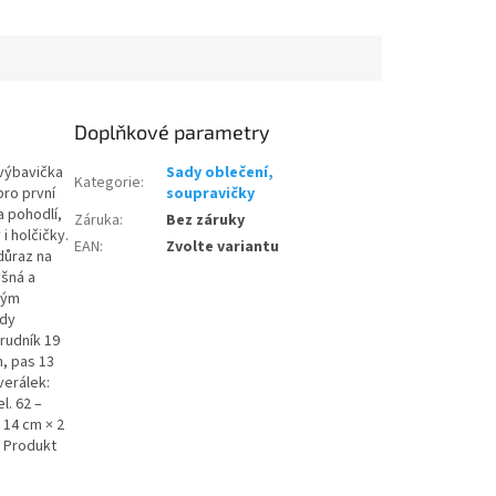
Doplňkové parametry
 výbavička
Sady oblečení,
Kategorie
:
ro první
soupravičky
a pohodlí,
Záruka
:
Bez záruky
i holčičky.
EAN
:
Zvolte variantu
důraz na
yšná a
hým
ody
hrudník 19
m, pas 13
verálek:
l. 62 –
 14 cm × 2
: Produkt