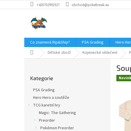
Přejít
+420702991927
obchod@pokebreak.eu
na
obsah
Co znamená Rip&Ship?
PSA Grading
Hero Her
Domů
Dětské zboží
Kojenecké oblečení
P
P
Soup
o
Přeskočit
s
Kategorie
kategorie
Novin
t
r
PSA Grading
a
Hero Hero a soutěže
n
TCG karetní hry
n
í
Magic: The Gathering
p
Preorder
a
Pokémon Preorder