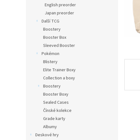
n
English preorder
e
Japan preorder
l
Další TCG
Boostery
Booster Box
Sleeved Booster
Pokémon
Blistery
Elite Trainer Boxy
Collection a boxy
Boostery
Booster Boxy
Sealed Cases
Čínské kolekce
Grade karty
Albumy
Deskové hry