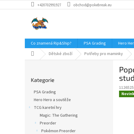
Přejít
+420702991927
obchod@pokebreak.eu
na
obsah
Co znamená Rip&Ship?
PSA Grading
Hero Her
Domů
Dětské zboží
Potřeby pro maminky
P
Popo
o
Přeskočit
s
stu
Kategorie
kategorie
t
1126525
r
PSA Grading
Novin
a
Hero Hero a soutěže
n
TCG karetní hry
n
í
Magic: The Gathering
p
Preorder
a
Pokémon Preorder