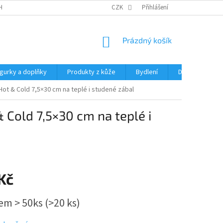
HRANY OSOBNÍCH ÚDAJŮ
CZK
Přihlášení
NÁKUPNÍ
Prázdný košík
KOŠÍK
igurky a doplňky
Produkty z kůže
Bydlení
Domácnost
t & Cold 7,5×30 cm na teplé i studené zábal
Cold 7,5×30 cm na teplé i
Kč
em > 50ks
(>20 ks)