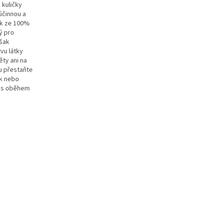
 kuličky
účinnou a
ak ze 100%
ý pro
však
vu látky
ty ani na
u přestaňte
ak nebo
ch s oběhem