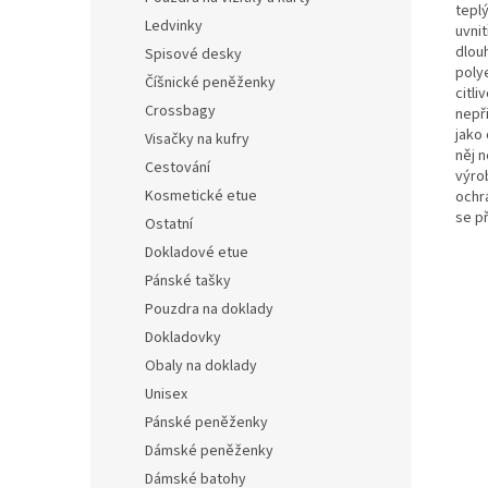
tepl
Ledvinky
uvni
dlou
Spisové desky
poly
Číšnické peněženky
citl
Crossbagy
nepř
jako
Visačky na kufry
něj 
Cestování
výro
Kosmetické etue
ochra
se p
Ostatní
Dokladové etue
Pánské tašky
Pouzdra na doklady
Dokladovky
Obaly na doklady
Unisex
Pánské peněženky
Dámské peněženky
Dámské batohy