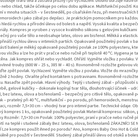
působuje tvaru těla a zůstává pružný i po vychlazení. Dlouho udržuje nash
o nebo chlad, takže účinkuje po celou dobu aplikace. Multifunkční použití. 
ní v mnoha situacích – v šestinedělí, po císařském řezu, při menstruačních
hemoroidech i jako zábal po depilaci. Je praktickým pomocníkem pro každo
 hledá rychlou a přírodní úlevu od bolesti a napětí. Vysoká kvalita a bezpe
iály. Kompres je vyroben z vysoce kvalitního silikonu s gelovými kuličkami 
ečný pro vaše tělo a neobsahuje latex, olovo ani bisfenol. Měkká a elastick
přináší rychlou úlevu v intimních partiích. Opakovaně použitelný povlak v bal
ástí balení je měkký opakovaně použitelný povlak ze 100% polyesteru, kte
ou vložku a lze ho prát v pračce nebo ručně při teplotě 40 °C. Hygiena je t
těna. Jak kompres ohřát nebo vychladit. Ohřátí: Vyjměte vložku z povlaku. 
ovlnné trouby (600 W – 25 s, 385 W – 40 s). Rovnoměrně rozložte gelovou vl
ďte zpět povlak. Vychlazení: Vyjměte vložku z povlaku. Vložte do mrazničky
ližně 2 hodiny. Chraňte před kontaktem s potravinami. Rovnoměrně rozložt
u. Nasaďte zpět povlak. Hlavní výhody. Teplý i studený zábal – přizpůsobí s
bě, gelové kuličky – dokonale kopírují tvar těla, dlouhotrvající účinek – udrž
d, bez latexu, olova a bisfenolamů – bezpečný pro citlivé tělo, opakovaně p
k – pratelný při 40 °C, multifunkční – po porodu, při hemoroidech, menstrua
aci, rozměr 7,5×30 cm – vhodný tvar pro intimní partie. Technické údaje. Ob
vý kompres 1 ks, opakovaně použitelný povlak Materiál kompresu: silikon,
čky Rozměr: 7,5×30 cm Povlak: 100% polyester, praní v pračce nebo ručně př
ití: na teplé i studené zábaly Bez: latexu, olova, bisfenolamů ZÁKAZNÍCI SE
Í Lze kompres použít ihned po porodu? Ano, kompres Baby Ono Hot & Cold
álně pro použití v šestinedělí. Studený zábal přináší úlevu od otoků a boles