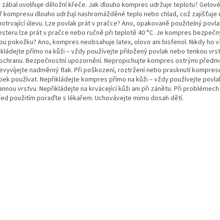
ý zábal uvolňuje děložní křeče. Jak dlouho kompres udržuje teplotu? Gelové
tř kompresu dlouho udržují nashromážděné teplo nebo chlad, což zajišťuje 
hotrvající úlevu. Lze povlak prát v pračce? Ano, opakovaně použitelný povl
esteru lze prát v pračce nebo ručně při teplotě 40 °C. Je kompres bezpečn
ivou pokožku? Ano, kompres neobsahuje latex, olovo ani bisfenol. Nikdy ho 
ikládejte přímo na kůži – vždy používejte přiložený povlak nebo tenkou vrst
 ochranu. Bezpečnostní upozornění. Nepropichujte kompres ostrými předmě
nevyvíjejte nadměrný tlak. Při poškození, roztržení nebo prasknutí kompres
bek používat. Nepřikládejte kompres přímo na kůži – vždy používejte povl
nnou vrstvu. Nepřikládejte na krvácející kůži ani při zánětu. Při probléme
řed použitím poraďte s lékařem. Uchovávejte mimo dosah dětí.