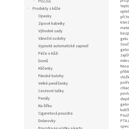
přiz
PUZZLE
tepl
Produkty z kůže
uplat
Opasky
při 
která
Zipové kabelky
mater
Výhodné sady
bezp
Vánoční ozdoby
gelu 
Souč
Vypnuté automatické zapnutí
gelov
Péče o kůži
zajiš
mikr
Domů
Nasa
Klíčenky
přib
Pánské batohy
vložk
potře
Velké peněženky
chla
Cestovní tašky
povla
Penály
depil
gelo
Na šířku
kuli
Cigaretová pouzdra
Použ
Dolarovky
PTAJ
speci
Pouzdra na vizitky a karty