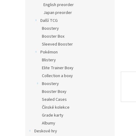
n
English preorder
e
Japan preorder
l
Další TCG
Boostery
Booster Box
Sleeved Booster
Pokémon
Blistery
Elite Trainer Boxy
Collection a boxy
Boostery
Booster Boxy
Sealed Cases
Čínské kolekce
Grade karty
Albumy
Deskové hry