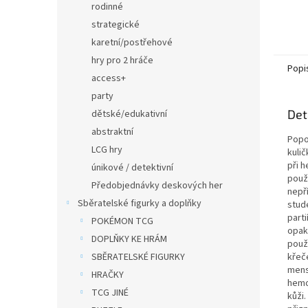
rodinné
strategické
karetní/postřehové
hry pro 2 hráče
Popi
access+
party
Det
dětské/edukativní
abstraktní
Popo
LCG hry
kulič
při 
únikové / detektivní
použ
Předobjednávky deskových her
nepř
Sběratelské figurky a doplňky
stud
parti
POKÉMON TCG
opak
DOPLŇKY KE HRÁM
použ
SBĚRATELSKÉ FIGURKY
křeče
menst
HRAČKY
hemo
TCG JINÉ
kůži