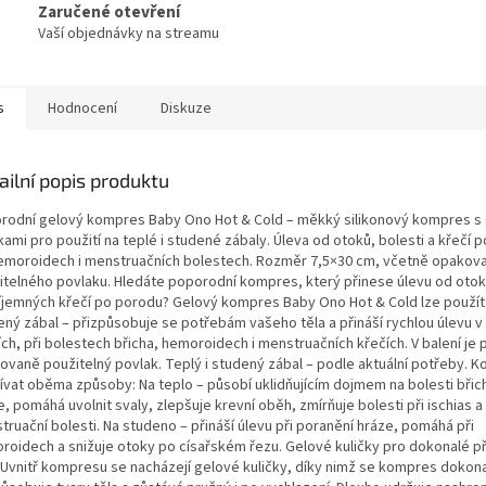
Zaručené otevření
Vaší objednávky na streamu
s
Hodnocení
Diskuze
ailní popis produktu
rodní gelový kompres Baby Ono Hot & Cold – měkký silikonový kompres s
kami pro použití na teplé i studené zábaly. Úleva od otoků, bolesti a křečí 
hemoroidech i menstruačních bolestech. Rozměr 7,5×30 cm, včetně opakov
itelného povlaku. Hledáte poporodní kompres, který přinese úlevu od otoků
íjemných křečí po porodu? Gelový kompres Baby Ono Hot & Cold lze použít j
ený zábal – přizpůsobuje se potřebám vašeho těla a přináší rychlou úlevu v 
ích, při bolestech břicha, hemoroidech i menstruačních křečích. V balení je 
ovaně použitelný povlak. Teplý i studený zábal – podle aktuální potřeby. 
ívat oběma způsoby: Na teplo – působí uklidňujícím dojmem na bolesti břich
, pomáhá uvolnit svaly, zlepšuje krevní oběh, zmírňuje bolesti při ischias a
ruační bolesti. Na studeno – přináší úlevu při poranění hráze, pomáhá při
roidech a snižuje otoky po císařském řezu. Gelové kuličky pro dokonalé při
. Uvnitř kompresu se nacházejí gelové kuličky, díky nimž se kompres dokon