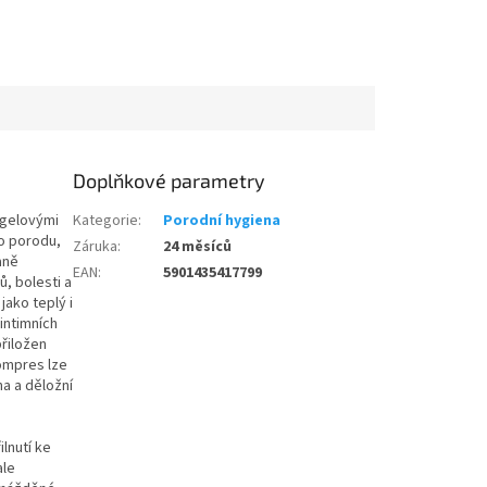
Doplňkové parametry
 gelovými
Kategorie
:
Porodní hygiena
po porodu,
Záruka
:
24 měsíců
aně
EAN
:
5901435417799
, bolesti a
ako teplý i
intimních
přiložen
Kompres lze
a a děložní
lnutí ke
ale