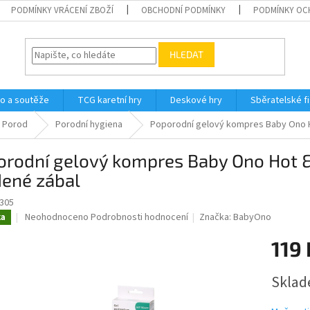
PODMÍNKY VRÁCENÍ ZBOŽÍ
OBCHODNÍ PODMÍNKY
PODMÍNKY OC
HLEDAT
o a soutěže
TCG karetní hry
Deskové hry
Sběratelské f
Porod
Porodní hygiena
Poporodní gelový kompres Baby Ono Ho
rodní gelový kompres Baby Ono Hot & 
dené zábal
305
Průměrné
Neohodnoceno
Podrobnosti hodnocení
Značka:
BabyOno
ka
hodnocení
produktu
119 
je
0,0
Měrná
Sklad
z
cena:
5
hvězdiček.