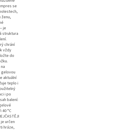
romážděné
Kompres se
 bolestech,
u ženu,
čné
– je
á struktura
ení.
rý chrání
ak vždy
Vložte do
ožku.
 na
e gelovou
e aktuální
uje teplo i
oužitelný
ci i po
sah balení:
 gelové
i 40 °C
 NEJČASTĚJI
 je určen
ti hráze,